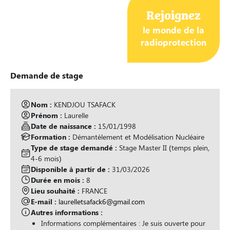
o
Rejoignez
u
le monde de la
r
radioprotection
a
l
l
Demande de stage
e
r
Nom :
KENDJOU TSAFACK
a
Prénom :
Laurelle
u
Date de naissance :
15/01/1998
c
Formation :
Démantèlement et Modélisation Nucléaire
o
Type de stage demandé :
Stage Master II (temps plein,
n
4-6 mois)
Disponible à partir de :
31/03/2026
t
Durée en mois :
8
e
Lieu souhaité :
FRANCE
n
E-mail :
laurelletsafack6@gmail.com
u
Autres informations :
.
Informations complémentaires : Je suis ouverte pour