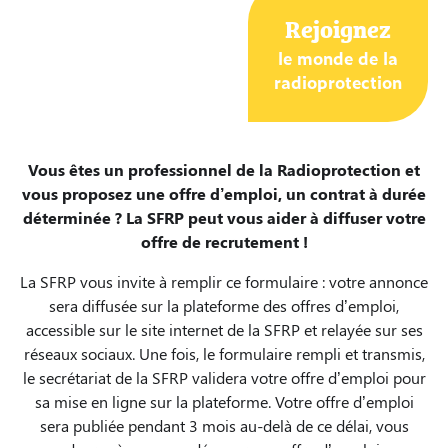
o
Rejoignez
u
le monde de la
r
radioprotection
a
l
l
e
Vous êtes un professionnel de la Radioprotection et
r
vous proposez une offre d’emploi, un contrat à durée
a
déterminée ? La SFRP peut vous aider à diffuser votre
u
offre de recrutement !
c
La SFRP vous invite à remplir ce formulaire : votre annonce
o
sera diffusée sur la plateforme des offres d’emploi,
n
accessible sur le site internet de la SFRP et relayée sur ses
t
réseaux sociaux. Une fois, le formulaire rempli et transmis,
e
le secrétariat de la SFRP validera votre offre d’emploi pour
n
sa mise en ligne sur la plateforme. Votre offre d’emploi
u
sera publiée pendant 3 mois au-delà de ce délai, vous
.